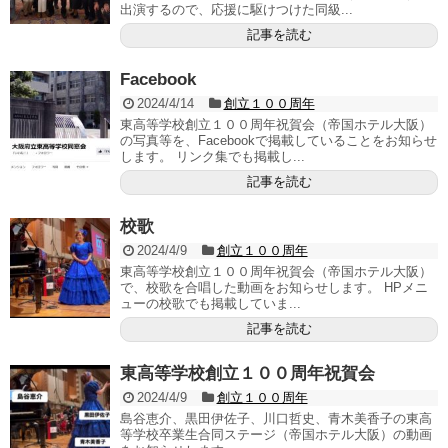
出演するので、応援に駆けつけた同級...
記事を読む
Facebook
2024/4/14
創立１００周年
東高等学校創立１００周年祝賀会（帝国ホテル大阪）
の写真等を、Facebookで掲載していることをお知らせ
します。 リンク集でも掲載し...
記事を読む
校歌
2024/4/9
創立１００周年
東高等学校創立１００周年祝賀会（帝国ホテル大阪）
で、校歌を合唱した動画をお知らせします。 HPメニ
ューの校歌でも掲載していま...
記事を読む
東高等学校創立１００周年祝賀会
2024/4/9
創立１００周年
島谷恵介、黒田伊佐子、川口哲史、青木美香子の東高
等学校卒業生合同ステージ（帝国ホテル大阪）の動画