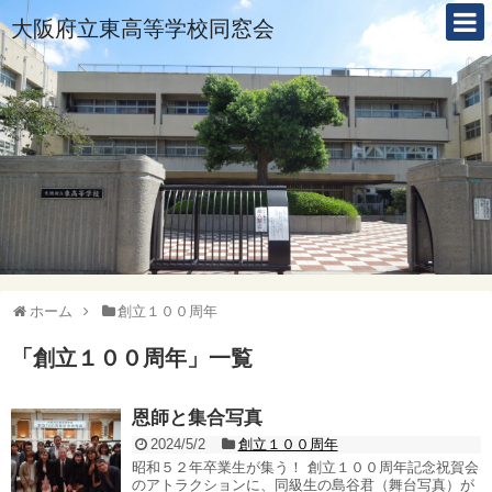
大阪府立東高等学校同窓会
ホーム
創立１００周年
「
創立１００周年
」
一覧
恩師と集合写真
2024/5/2
創立１００周年
昭和５２年卒業生が集う！ 創立１００周年記念祝賀会
のアトラクションに、同級生の島谷君（舞台写真）が